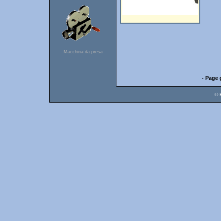
Macchina da presa
- Page 
© 