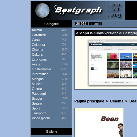
26 962
immagini
Categorie
Animali
4457
< Scopri la nuova versione di Bestgra
Carattere
1038
Casa...
742
Celebrità
759
Cinema
2955
Cultura
467
Economia
296
Feste
1356
Gastronomia
837
Informatica
1644
Mangas
1726
Musica
828
Orrore
645
Paesaggi...
940
Scuola
1080
Pagina principale
>
Cinema
>
Bea
Spazio
350
Sport
1265
Trasporto
976
Video giochi
4601
Gallerie