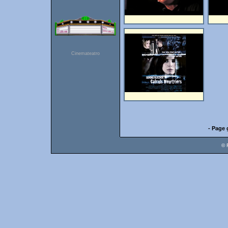
Cinemateatro
- Page 
© 