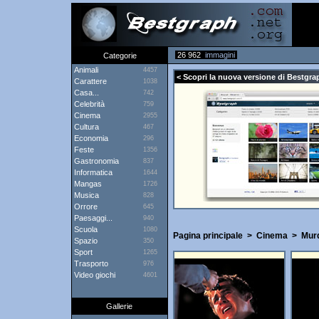
26 962
immagini
Categorie
Animali
4457
< Scopri la nuova versione di Bestgrap
Carattere
1038
Casa...
742
Celebrità
759
Cinema
2955
Cultura
467
Economia
296
Feste
1356
Gastronomia
837
Informatica
1644
Mangas
1726
Musica
828
Orrore
645
Paesaggi...
940
Scuola
1080
Pagina principale
>
Cinema
>
Mur
Spazio
350
Sport
1265
Trasporto
976
Video giochi
4601
Gallerie