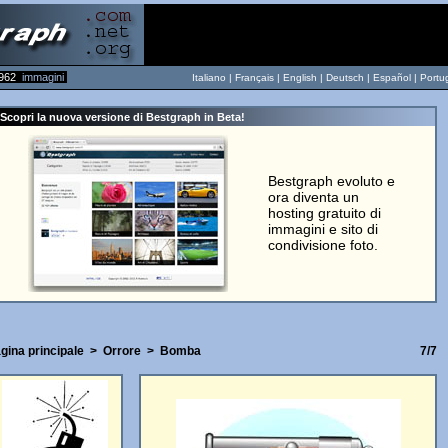
962
immagini
Italiano |
Français
|
English
|
Deutsch
|
Español
|
Portu
Scopri la nuova versione di Bestgraph in Beta!
Bestgraph evoluto e
ora diventa un
hosting gratuito di
immagini e sito di
condivisione foto.
gina principale
>
Orrore
>
Bomba
7/7