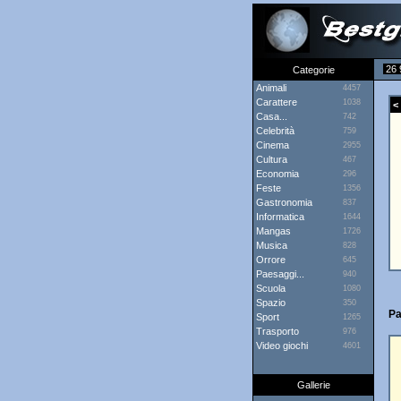
26 
Categorie
Animali
4457
Carattere
1038
< 
Casa...
742
Celebrità
759
Cinema
2955
Cultura
467
Economia
296
Feste
1356
Gastronomia
837
Informatica
1644
Mangas
1726
Musica
828
Orrore
645
Paesaggi...
940
Scuola
1080
Spazio
350
Pa
Sport
1265
Trasporto
976
Video giochi
4601
Gallerie