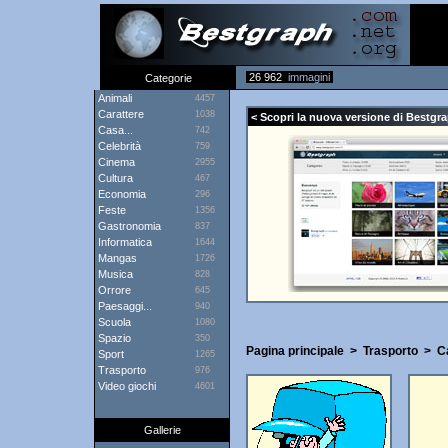
26 962
immagini
Categorie
Animali
4457
Carattere
1038
< Scopri la nuova versione di Bestgra
Casa...
742
Celebrità
759
Cinema
2955
Cultura
467
Economia
296
Feste
1356
Gastronomia
837
Informatica
1644
Mangas
1726
Musica
828
Orrore
645
Paesaggi...
940
Scuola
1080
Spazio
350
Pagina principale
>
Trasporto
>
C
Sport
1265
Trasporto
976
Video giochi
4601
Gallerie