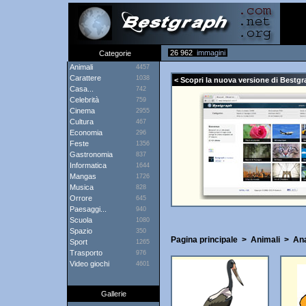
26 962
immagini
Categorie
Animali
4457
Carattere
1038
< Scopri la nuova versione di Bestgr
Casa...
742
Celebrità
759
Cinema
2955
Cultura
467
Economia
296
Feste
1356
Gastronomia
837
Informatica
1644
Mangas
1726
Musica
828
Orrore
645
Paesaggi...
940
Scuola
1080
Spazio
350
Pagina principale
>
Animali
>
An
Sport
1265
Trasporto
976
Video giochi
4601
Gallerie