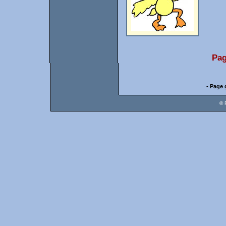
Pag
- Page 
© 