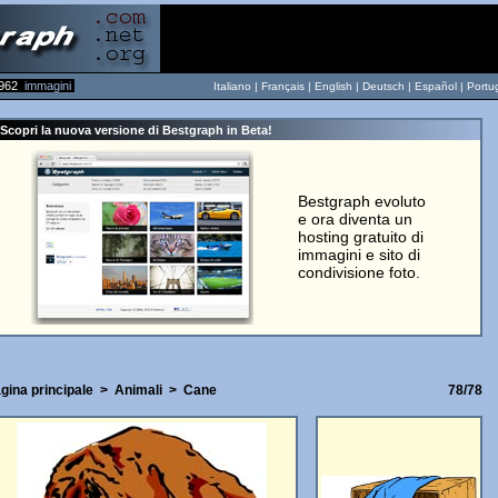
962
immagini
Italiano |
Français
|
English
|
Deutsch
|
Español
|
Portu
Scopri la nuova versione di Bestgraph in Beta!
Bestgraph evoluto
e ora diventa un
hosting gratuito di
immagini e sito di
condivisione foto.
gina principale
>
Animali
>
Cane
78/78