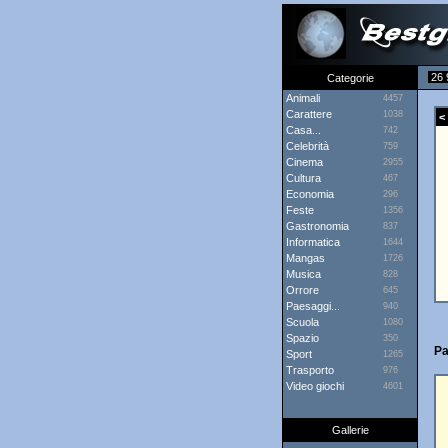
26 
Categorie
Animali
4457
Carattere
1038
< 
Casa...
742
Celebrità
759
Cinema
2955
Cultura
467
Economia
296
Feste
1356
Gastronomia
837
Informatica
1644
Mangas
1726
Musica
828
Orrore
645
Paesaggi...
940
Scuola
1080
Spazio
350
Pa
Sport
1265
Trasporto
976
Video giochi
4601
Gallerie