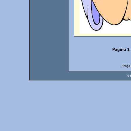
Pagina 1
- Page 
© 