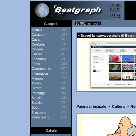
26 962
immagini
Categorie
Animali
4457
Carattere
1038
< Scopri la nuova versione di Bestgr
Casa...
742
Celebrità
759
Cinema
2955
Cultura
467
Economia
296
Feste
1356
Gastronomia
837
Informatica
1644
Mangas
1726
Musica
828
Orrore
645
Paesaggi...
940
Scuola
1080
Spazio
350
Pagina principale
>
Cultura
>
Rel
Sport
1265
Trasporto
976
Video giochi
4601
Gallerie