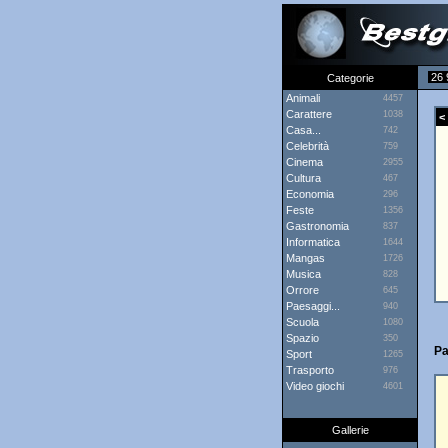
26 
Categorie
Animali
4457
Carattere
1038
< 
Casa...
742
Celebrità
759
Cinema
2955
Cultura
467
Economia
296
Feste
1356
Gastronomia
837
Informatica
1644
Mangas
1726
Musica
828
Orrore
645
Paesaggi...
940
Scuola
1080
Spazio
350
Pa
Sport
1265
Trasporto
976
Video giochi
4601
Gallerie