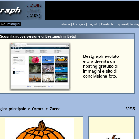
962
immagini
Italiano |
Français
|
English
|
Deutsch
|
Español
|
Portu
Scopri la nuova versione di Bestgraph in Beta!
Bestgraph evoluto
e ora diventa un
hosting gratuito di
immagini e sito di
condivisione foto.
gina principale
>
Orrore
>
Zucca
30/35