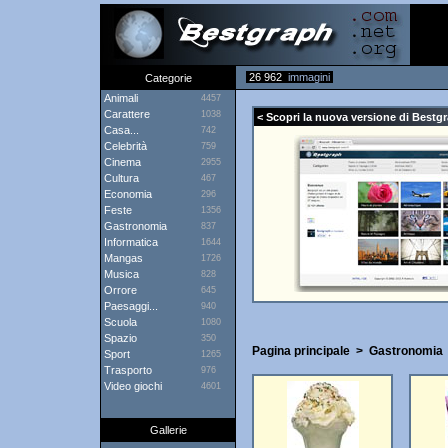
26 962
immagini
Categorie
Animali
4457
Carattere
1038
< Scopri la nuova versione di Bestgr
Casa...
742
Celebrità
759
Cinema
2955
Cultura
467
Economia
296
Feste
1356
Gastronomia
837
Informatica
1644
Mangas
1726
Musica
828
Orrore
645
Paesaggi...
940
Scuola
1080
Spazio
350
Pagina principale
>
Gastronomia
Sport
1265
Trasporto
976
Video giochi
4601
Gallerie