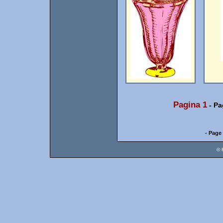
Pagina 1
-
Pa
- Page 
© 