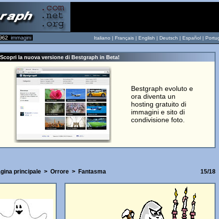
962
immagini
Italiano |
Français
|
English
|
Deutsch
|
Español
|
Portu
Scopri la nuova versione di Bestgraph in Beta!
Bestgraph evoluto e
ora diventa un
hosting gratuito di
immagini e sito di
condivisione foto.
gina principale
>
Orrore
>
Fantasma
15/18