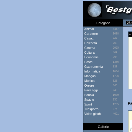
26 
Categorie
Animali
4457
Carattere
1038
< 
Casa...
742
Celebrità
759
Cinema
2955
Cultura
467
Economia
296
Feste
1356
Gastronomia
837
Informatica
1644
Mangas
1726
Musica
828
Orrore
645
Paesaggi...
940
Scuola
1080
Spazio
350
Pa
Sport
1265
Trasporto
976
Video giochi
4601
Gallerie