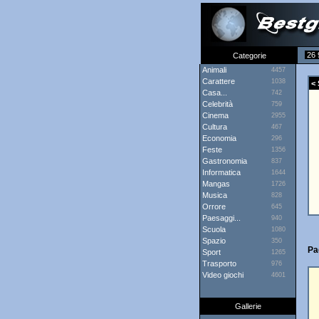
26 
Categorie
Animali
4457
Carattere
1038
< 
Casa...
742
Celebrità
759
Cinema
2955
Cultura
467
Economia
296
Feste
1356
Gastronomia
837
Informatica
1644
Mangas
1726
Musica
828
Orrore
645
Paesaggi...
940
Scuola
1080
Spazio
350
Pa
Sport
1265
Trasporto
976
Video giochi
4601
Gallerie