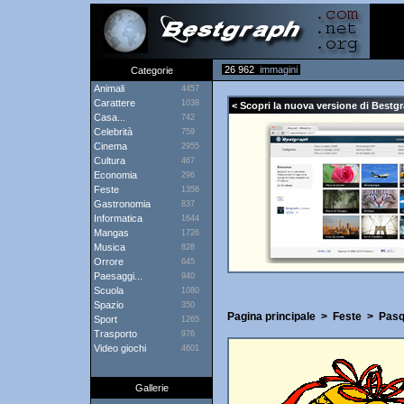
26 962
immagini
Categorie
Animali
4457
Carattere
1038
< Scopri la nuova versione di Bestgr
Casa...
742
Celebrità
759
Cinema
2955
Cultura
467
Economia
296
Feste
1356
Gastronomia
837
Informatica
1644
Mangas
1726
Musica
828
Orrore
645
Paesaggi...
940
Scuola
1080
Spazio
350
Pagina principale
>
Feste
>
Pas
Sport
1265
Trasporto
976
Video giochi
4601
Gallerie