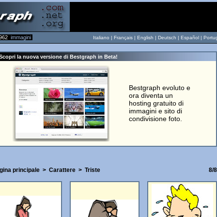
962
immagini
Italiano |
Français
|
English
|
Deutsch
|
Español
|
Portu
Scopri la nuova versione di Bestgraph in Beta!
Bestgraph evoluto e
ora diventa un
hosting gratuito di
immagini e sito di
condivisione foto.
gina principale
>
Carattere
>
Triste
8/8