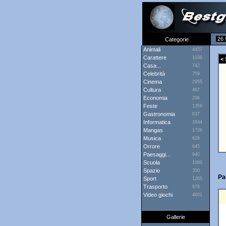
26 
Categorie
Animali
4457
Carattere
1038
< 
Casa...
742
Celebrità
759
Cinema
2955
Cultura
467
Economia
296
Feste
1356
Gastronomia
837
Informatica
1644
Mangas
1726
Musica
828
Orrore
645
Paesaggi...
940
Scuola
1080
Spazio
350
Pa
Sport
1265
Trasporto
976
Video giochi
4601
Gallerie