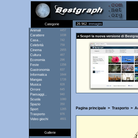
26 962
immagini
Categorie
Animali
4457
Carattere
1038
< Scopri la nuova versione di Bestgra
Casa...
742
Celebrità
759
Cinema
2955
Cultura
467
Economia
296
Feste
1356
Gastronomia
837
Informatica
1644
Mangas
1726
Musica
828
Orrore
645
Paesaggi...
940
Scuola
1080
Spazio
350
Pagina principale
>
Trasporto
>
A
Sport
1265
Trasporto
976
Video giochi
4601
Gallerie