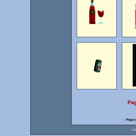
Pag
- Page 
© 