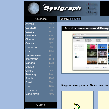
26 962
immagini
Categorie
Animali
4457
Carattere
1038
< Scopri la nuova versione di Bestgr
Casa...
742
Celebrità
759
Cinema
2955
Cultura
467
Economia
296
Feste
1356
Gastronomia
837
Informatica
1644
Mangas
1726
Musica
828
Orrore
645
Paesaggi...
940
Scuola
1080
Spazio
350
Pagina principale
>
Gastronomia
Sport
1265
Trasporto
976
Video giochi
4601
Gallerie