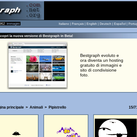
962
immagini
Italiano |
Français
|
English
|
Deutsch
|
Español
|
Portu
copri la nuova versione di Bestgraph in Beta!
Bestgraph evoluto e
ora diventa un hosting
gratuito di immagini e
sito di condivisione
foto.
ina principale
>
Animali
>
Pipistrello
15/7