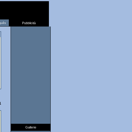
guês
Pubblicità
1
Gallerie