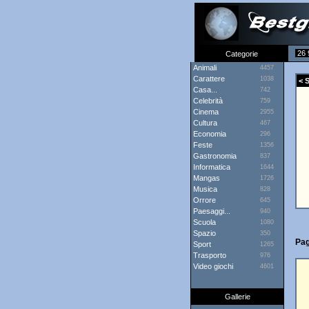
26 
Categorie
Animali
4457
Carattere
1038
< S
Casa...
742
Celebrità
759
Cinema
2955
Cultura
467
Economia
296
Feste
1356
Gastronomia
837
Informatica
1644
Mangas
1726
Musica
828
Orrore
645
Paesaggi...
940
Scuola
1080
Spazio
350
Pag
Sport
1265
Trasporto
976
Video giochi
4601
Gallerie