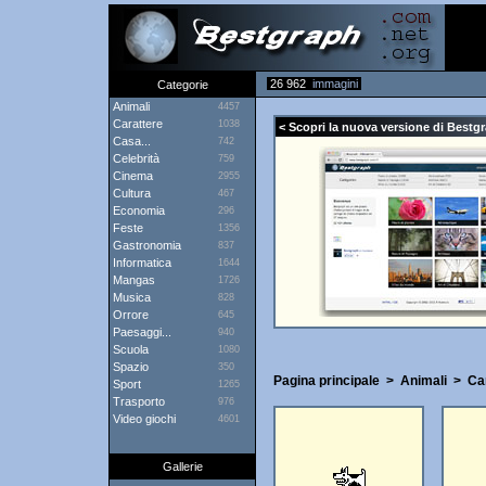
26 962
immagini
Categorie
Animali
4457
Carattere
1038
< Scopri la nuova versione di Bestgr
Casa...
742
Celebrità
759
Cinema
2955
Cultura
467
Economia
296
Feste
1356
Gastronomia
837
Informatica
1644
Mangas
1726
Musica
828
Orrore
645
Paesaggi...
940
Scuola
1080
Spazio
350
Pagina principale
>
Animali
>
Ca
Sport
1265
Trasporto
976
Video giochi
4601
Gallerie