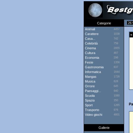
26 
Categorie
Animali
4457
Carattere
1038
< 
Casa...
742
Celebrità
759
Cinema
2955
Cultura
467
Economia
296
Feste
1356
Gastronomia
837
Informatica
1644
Mangas
1726
Musica
828
Orrore
645
Paesaggi...
940
Scuola
1080
Spazio
350
Pa
Sport
1265
Trasporto
976
Video giochi
4601
Gallerie