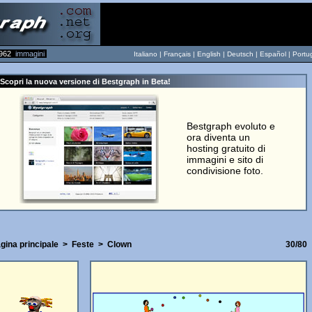
962
immagini
Italiano |
Français
|
English
|
Deutsch
|
Español
|
Portu
Scopri la nuova versione di Bestgraph in Beta!
Bestgraph evoluto e
ora diventa un
hosting gratuito di
immagini e sito di
condivisione foto.
gina principale
>
Feste
>
Clown
30/80