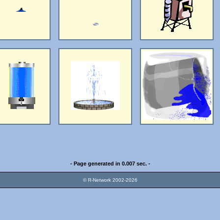
- Page generated in 0.007 sec. -
© R-Network 2002-2026