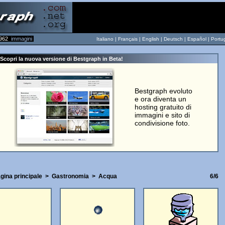
962
immagini
Italiano |
Français
|
English
|
Deutsch
|
Español
|
Portu
Scopri la nuova versione di Bestgraph in Beta!
Bestgraph evoluto
e ora diventa un
hosting gratuito di
immagini e sito di
condivisione foto.
gina principale
>
Gastronomia
>
Acqua
6/6