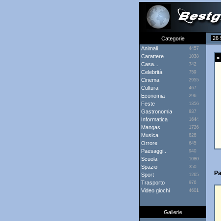
26 
Categorie
Animali
4457
Carattere
1038
< 
Casa...
742
Celebrità
759
Cinema
2955
Cultura
467
Economia
296
Feste
1356
Gastronomia
837
Informatica
1644
Mangas
1726
Musica
828
Orrore
645
Paesaggi...
940
Scuola
1080
Spazio
350
Pa
Sport
1265
Trasporto
976
Video giochi
4601
Gallerie