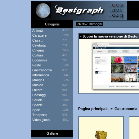
26 962
immagini
Categorie
Animali
4457
Carattere
1038
< Scopri la nuova versione di Bestgr
Casa...
742
Celebrità
759
Cinema
2955
Cultura
467
Economia
296
Feste
1356
Gastronomia
837
Informatica
1644
Mangas
1726
Musica
828
Orrore
645
Paesaggi...
940
Scuola
1080
Spazio
350
Pagina principale
>
Gastronomia
Sport
1265
Trasporto
976
Video giochi
4601
Gallerie