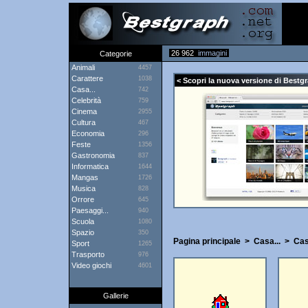
26 962
immagini
Categorie
Animali
4457
Carattere
1038
< Scopri la nuova versione di Bestgr
Casa...
742
Celebrità
759
Cinema
2955
Cultura
467
Economia
296
Feste
1356
Gastronomia
837
Informatica
1644
Mangas
1726
Musica
828
Orrore
645
Paesaggi...
940
Scuola
1080
Spazio
350
Pagina principale
>
Casa...
>
Ca
Sport
1265
Trasporto
976
Video giochi
4601
Gallerie