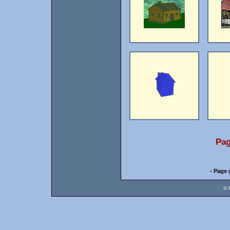
Pag
- Page 
© 