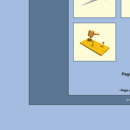
Pag
- Page 
© 