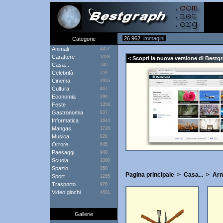
26 962
immagini
Categorie
Animali
4457
Carattere
1038
< Scopri la nuova versione di Bestgr
Casa...
742
Celebrità
759
Cinema
2955
Cultura
467
Economia
296
Feste
1356
Gastronomia
837
Informatica
1644
Mangas
1726
Musica
828
Orrore
645
Paesaggi...
940
Scuola
1080
Spazio
350
Pagina principale
>
Casa...
>
Arn
Sport
1265
Trasporto
976
Video giochi
4601
Gallerie