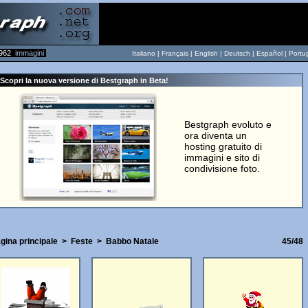
962
immagini
Italiano |
Français
|
English
|
Deutsch
|
Español
|
Portu
Scopri la nuova versione di Bestgraph in Beta!
Bestgraph evoluto e
ora diventa un
hosting gratuito di
immagini e sito di
condivisione foto.
gina principale
>
Feste
>
Babbo Natale
45/48