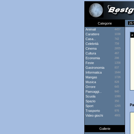
26 
Categorie
Animali
4457
Carattere
1038
< 
Casa...
742
Celebrità
759
Cinema
2955
Cultura
467
Economia
296
Feste
1356
Gastronomia
837
Informatica
1644
Mangas
1726
Musica
828
Orrore
645
Paesaggi...
940
Scuola
1080
Spazio
350
Pa
Sport
1265
Trasporto
976
Video giochi
4601
Gallerie