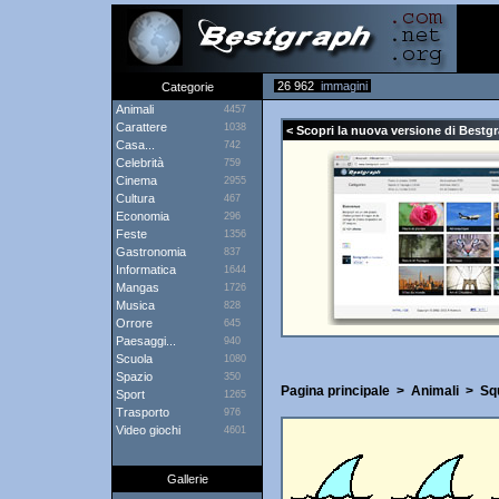
26 962
immagini
Categorie
Animali
4457
Carattere
1038
< Scopri la nuova versione di Bestgr
Casa...
742
Celebrità
759
Cinema
2955
Cultura
467
Economia
296
Feste
1356
Gastronomia
837
Informatica
1644
Mangas
1726
Musica
828
Orrore
645
Paesaggi...
940
Scuola
1080
Spazio
350
Pagina principale
>
Animali
>
Sq
Sport
1265
Trasporto
976
Video giochi
4601
Gallerie