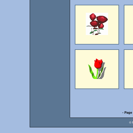
- Page 
© 