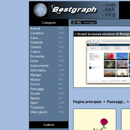
26 962
immagini
Categorie
Animali
4457
Carattere
1038
< Scopri la nuova versione di Bestgr
Casa...
742
Celebrità
759
Cinema
2955
Cultura
467
Economia
296
Feste
1356
Gastronomia
837
Informatica
1644
Mangas
1726
Musica
828
Orrore
645
Paesaggi...
940
Scuola
1080
Spazio
350
Pagina principale
>
Paesaggi...
Sport
1265
Trasporto
976
Video giochi
4601
Gallerie