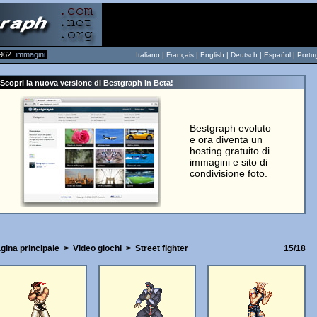
962
immagini
Italiano |
Français
|
English
|
Deutsch
|
Español
|
Portu
Scopri la nuova versione di Bestgraph in Beta!
Bestgraph evoluto
e ora diventa un
hosting gratuito di
immagini e sito di
condivisione foto.
gina principale
>
Video giochi
>
Street fighter
15/18