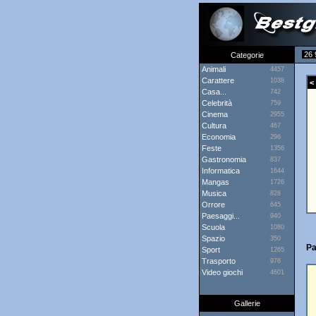
26 
Categorie
Animali
4457
Carattere
1038
< 
Casa...
742
Celebrità
759
Cinema
2955
Cultura
467
Economia
296
Feste
1356
Gastronomia
837
Informatica
1644
Mangas
1726
Musica
828
Orrore
645
Paesaggi...
940
Scuola
1080
Spazio
350
Pa
Sport
1265
Trasporto
976
Video giochi
4601
Gallerie