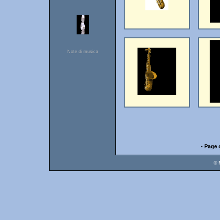
Note di musica
- Page 
© 