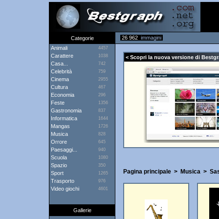
26 962
immagini
Categorie
Animali
4457
Carattere
1038
< Scopri la nuova versione di Bestgr
Casa...
742
Celebrità
759
Cinema
2955
Cultura
467
Economia
296
Feste
1356
Gastronomia
837
Informatica
1644
Mangas
1726
Musica
828
Orrore
645
Paesaggi...
940
Scuola
1080
Spazio
350
Pagina principale
>
Musica
>
Sa
Sport
1265
Trasporto
976
Video giochi
4601
Gallerie