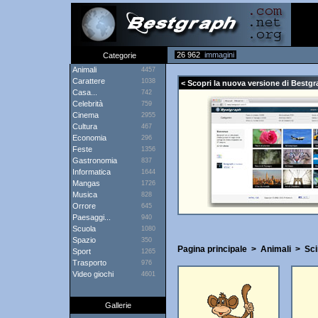
26 962
immagini
Categorie
Animali
4457
Carattere
1038
< Scopri la nuova versione di Bestgr
Casa...
742
Celebrità
759
Cinema
2955
Cultura
467
Economia
296
Feste
1356
Gastronomia
837
Informatica
1644
Mangas
1726
Musica
828
Orrore
645
Paesaggi...
940
Scuola
1080
Spazio
350
Pagina principale
>
Animali
>
Sc
Sport
1265
Trasporto
976
Video giochi
4601
Gallerie