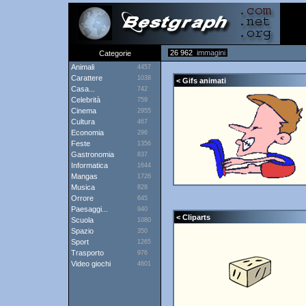
26 962
immagini
Categorie
Animali
4457
Carattere
1038
< Gifs animati
Casa...
742
Celebrità
759
Cinema
2955
Cultura
467
Economia
296
Feste
1356
Gastronomia
837
Informatica
1644
Mangas
1726
Musica
828
Orrore
645
Paesaggi...
940
< Cliparts
Scuola
1080
Spazio
350
Sport
1265
Trasporto
976
Video giochi
4601