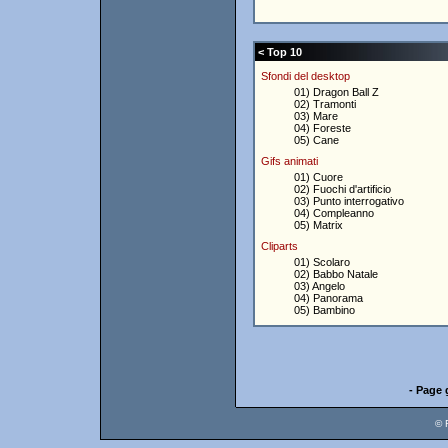
< Top 10
Sfondi del desktop
01) Dragon Ball Z
02) Tramonti
03) Mare
04) Foreste
05) Cane
Gifs animati
01) Cuore
02) Fuochi d'artificio
03) Punto interrogativo
04) Compleanno
05) Matrix
Cliparts
01) Scolaro
02) Babbo Natale
03) Angelo
04) Panorama
05) Bambino
- Page 
© 