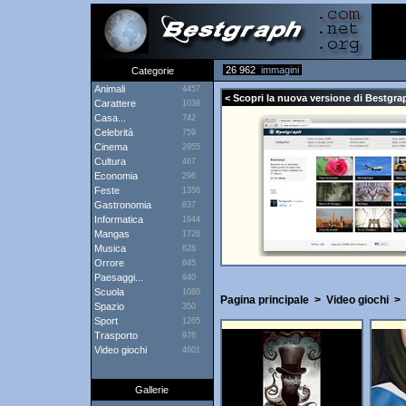
26 962
immagini
Categorie
Animali
4457
< Scopri la nuova versione di Bestgrap
Carattere
1038
Casa...
742
Celebrità
759
Cinema
2955
Cultura
467
Economia
296
Feste
1356
Gastronomia
837
Informatica
1644
Mangas
1726
Musica
828
Orrore
645
Paesaggi...
940
Scuola
1080
Pagina principale
>
Video giochi
>
Spazio
350
Sport
1265
Trasporto
976
Video giochi
4601
Gallerie