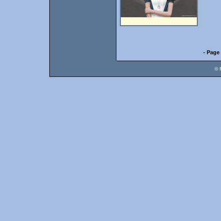
- Page 
© 