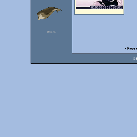
Balena
- Page 
© 