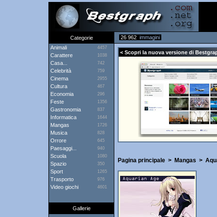
26 962
immagini
Categorie
Animali
4457
< Scopri la nuova versione di Bestgra
Carattere
1038
Casa...
742
Celebrità
759
Cinema
2955
Cultura
467
Economia
296
Feste
1356
Gastronomia
837
Informatica
1644
Mangas
1726
Musica
828
Orrore
645
Paesaggi...
940
Scuola
1080
Pagina principale
>
Mangas
>
Aqu
Spazio
350
Sport
1265
Trasporto
976
Video giochi
4601
Gallerie