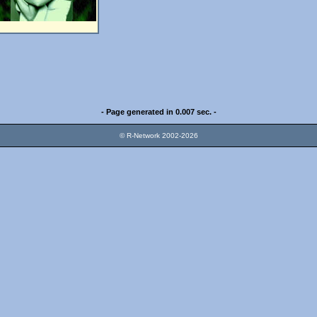
- Page generated in 0.007 sec. -
© R-Network 2002-2026