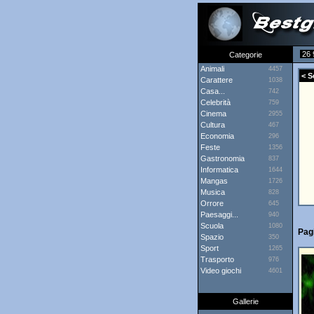
26 
Categorie
Animali
4457
< S
Carattere
1038
Casa...
742
Celebrità
759
Cinema
2955
Cultura
467
Economia
296
Feste
1356
Gastronomia
837
Informatica
1644
Mangas
1726
Musica
828
Orrore
645
Paesaggi...
940
Scuola
1080
Pag
Spazio
350
Sport
1265
Trasporto
976
Video giochi
4601
Gallerie