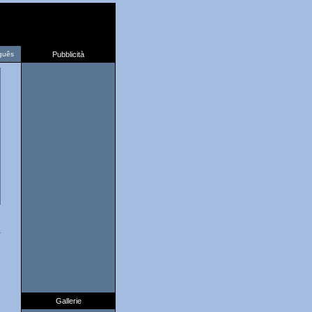
guês
Pubblicità
1
Gallerie