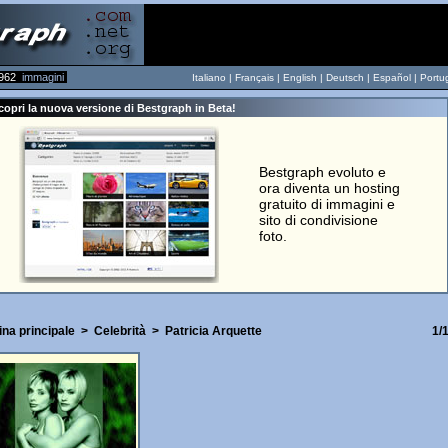
962
immagini
Italiano |
Français
|
English
|
Deutsch
|
Español
|
Portu
copri la nuova versione di Bestgraph in Beta!
Bestgraph evoluto e
ora diventa un hosting
gratuito di immagini e
sito di condivisione
foto.
ina principale
>
Celebrità
>
Patricia Arquette
1/