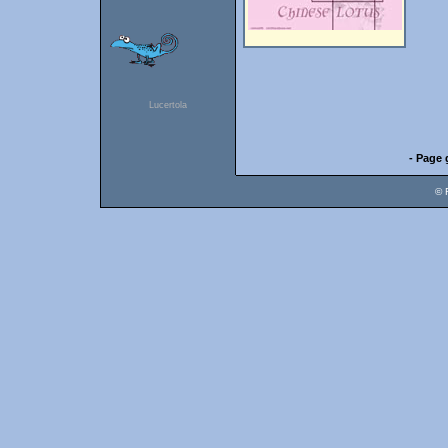
Lucertola
- Page 
© 