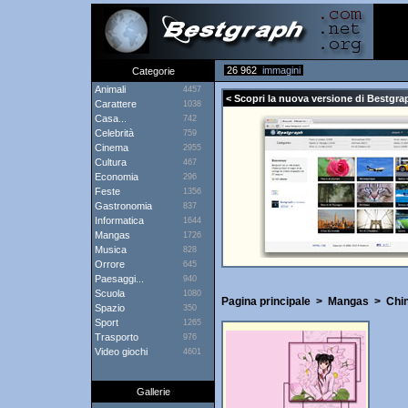
26 962
immagini
Categorie
Animali
4457
< Scopri la nuova versione di Bestgra
Carattere
1038
Casa...
742
Celebrità
759
Cinema
2955
Cultura
467
Economia
296
Feste
1356
Gastronomia
837
Informatica
1644
Mangas
1726
Musica
828
Orrore
645
Paesaggi...
940
Scuola
1080
Pagina principale
>
Mangas
>
Chi
Spazio
350
Sport
1265
Trasporto
976
Video giochi
4601
Gallerie