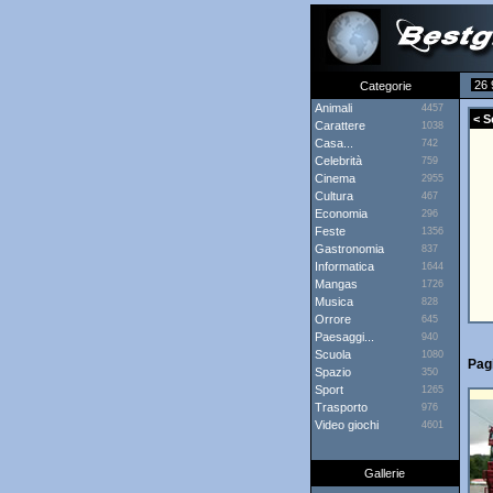
26 
Categorie
Animali
4457
< Sc
Carattere
1038
Casa...
742
Celebrità
759
Cinema
2955
Cultura
467
Economia
296
Feste
1356
Gastronomia
837
Informatica
1644
Mangas
1726
Musica
828
Orrore
645
Paesaggi...
940
Scuola
1080
Pagi
Spazio
350
Sport
1265
Trasporto
976
Video giochi
4601
Gallerie