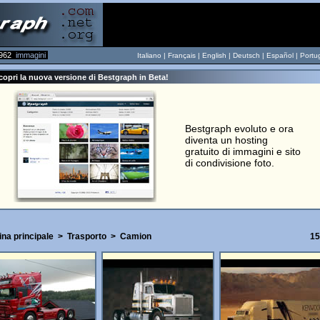
962
immagini
Italiano |
Français
|
English
|
Deutsch
|
Español
|
Portu
opri la nuova versione di Bestgraph in Beta!
Bestgraph evoluto e ora
diventa un hosting
gratuito di immagini e sito
di condivisione foto.
na principale
>
Trasporto
>
Camion
15