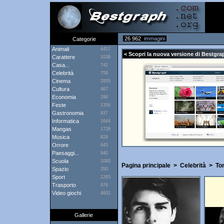
26 962
immagini
Categorie
Animali
4457
< Scopri la nuova versione di Bestgrap
Carattere
1038
Casa...
742
Celebrità
759
Cinema
2955
Cultura
467
Economia
296
Feste
1356
Gastronomia
837
Informatica
1644
Mangas
1726
Musica
828
Orrore
645
Paesaggi...
940
Scuola
1080
Pagina principale
>
Celebrità
>
To
Spazio
350
Sport
1265
Trasporto
976
Video giochi
4601
Gallerie