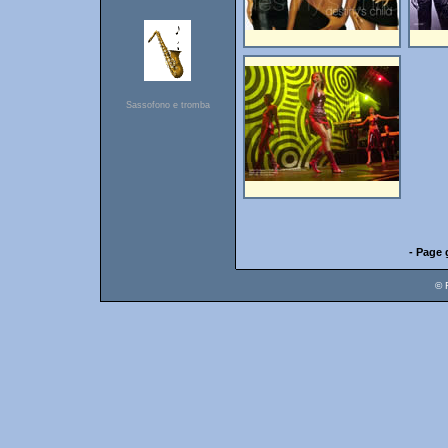
Sassofono e tromba
- Page 
© 