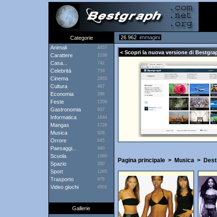
26 962
immagini
Categorie
Animali
4457
< Scopri la nuova versione di Bestgrap
Carattere
1038
Casa...
742
Celebrità
759
Cinema
2955
Cultura
467
Economia
296
Feste
1356
Gastronomia
837
Informatica
1644
Mangas
1726
Musica
828
Orrore
645
Paesaggi...
940
Scuola
1080
Pagina principale
>
Musica
>
Dest
Spazio
350
Sport
1265
Trasporto
976
Video giochi
4601
Gallerie