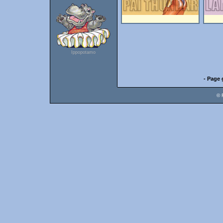
Ippopotamo
- Page 
© 