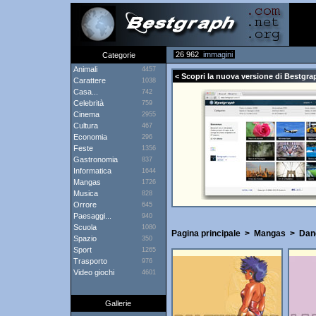
26 962
immagini
Categorie
Animali
4457
< Scopri la nuova versione di Bestgrap
Carattere
1038
Casa...
742
Celebrità
759
Cinema
2955
Cultura
467
Economia
296
Feste
1356
Gastronomia
837
Informatica
1644
Mangas
1726
Musica
828
Orrore
645
Paesaggi...
940
Scuola
1080
Pagina principale
>
Mangas
>
Dan
Spazio
350
Sport
1265
Trasporto
976
Video giochi
4601
Gallerie