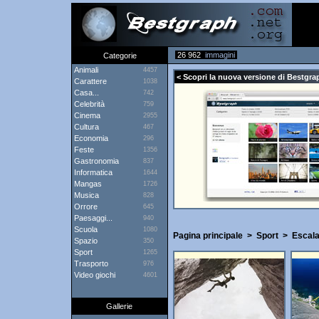
26 962
immagini
Categorie
Animali
4457
< Scopri la nuova versione di Bestgrap
Carattere
1038
Casa...
742
Celebrità
759
Cinema
2955
Cultura
467
Economia
296
Feste
1356
Gastronomia
837
Informatica
1644
Mangas
1726
Musica
828
Orrore
645
Paesaggi...
940
Scuola
1080
Pagina principale
>
Sport
>
Escala
Spazio
350
Sport
1265
Trasporto
976
Video giochi
4601
Gallerie