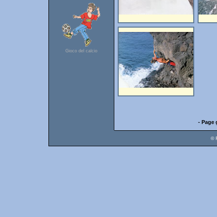
Gioco del calcio
- Page 
© 