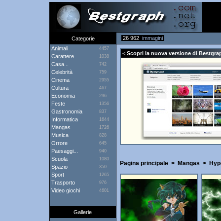
26 962
immagini
Categorie
Animali
4457
< Scopri la nuova versione di Bestgrap
Carattere
1038
Casa...
742
Celebrità
759
Cinema
2955
Cultura
467
Economia
296
Feste
1356
Gastronomia
837
Informatica
1644
Mangas
1726
Musica
828
Orrore
645
Paesaggi...
940
Scuola
1080
Pagina principale
>
Mangas
>
Hype
Spazio
350
Sport
1265
Trasporto
976
Video giochi
4601
Gallerie