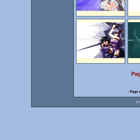
Pag
- Page 
© 