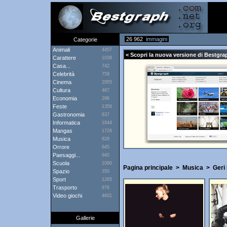
26 962
immagini
Categorie
Animali
4457
< Scopri la nuova versione di Bestgra
Carattere
1038
Casa...
742
Celebrità
759
Cinema
2955
Cultura
467
Economia
296
Feste
1356
Gastronomia
837
Informatica
1644
Mangas
1726
Musica
828
Orrore
645
Paesaggi...
940
Scuola
1080
Pagina principale
>
Musica
>
Geri 
Spazio
350
Sport
1265
Trasporto
976
Video giochi
4601
Gallerie