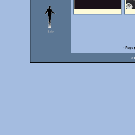
Ballo
- Page 
© 