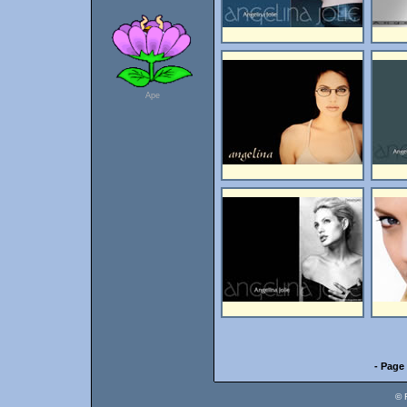
Ape
- Page 
© 