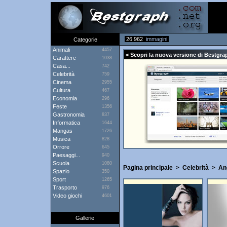
26 962
immagini
Categorie
Animali
4457
< Scopri la nuova versione di Bestgrap
Carattere
1038
Casa...
742
Celebrità
759
Cinema
2955
Cultura
467
Economia
296
Feste
1356
Gastronomia
837
Informatica
1644
Mangas
1726
Musica
828
Orrore
645
Paesaggi...
940
Scuola
1080
Pagina principale
>
Celebrità
>
Ang
Spazio
350
Sport
1265
Trasporto
976
Video giochi
4601
Gallerie