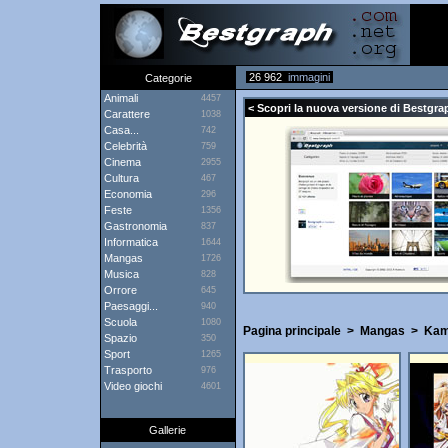
26 962
immagini
Categorie
Animali
4457
< Scopri la nuova versione di Bestgrap
Carattere
1038
Casa...
742
Celebrità
759
Cinema
2955
Cultura
467
Economia
296
Feste
1356
Gastronomia
837
Informatica
1644
Mangas
1726
Musica
828
Orrore
645
Paesaggi...
940
Scuola
1080
Pagina principale
>
Mangas
>
Kam
Spazio
350
Sport
1265
Trasporto
976
Video giochi
4601
Gallerie