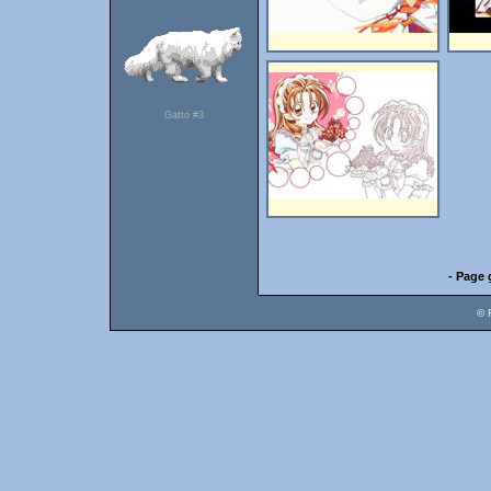
Gatto #3
- Page 
© 