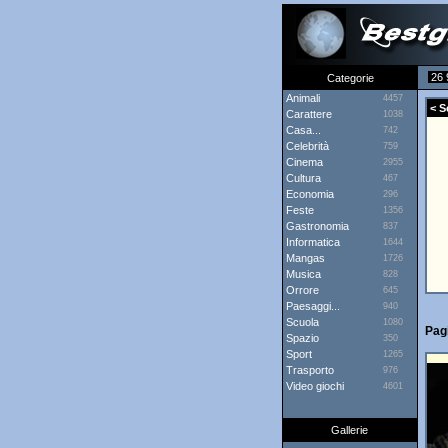
26 
Categorie
Animali
4457
< Sc
Carattere
1038
Casa...
742
Celebrità
759
Cinema
2955
Cultura
467
Economia
296
Feste
1356
Gastronomia
837
Informatica
1644
Mangas
1726
Musica
828
Orrore
645
Paesaggi...
940
Scuola
1080
Pagi
Spazio
350
Sport
1265
Trasporto
976
Video giochi
4601
Gallerie