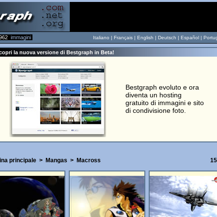
962
immagini
Italiano |
Français
|
English
|
Deutsch
|
Español
|
Portu
opri la nuova versione di Bestgraph in Beta!
Bestgraph evoluto e ora
diventa un hosting
gratuito di immagini e sito
di condivisione foto.
na principale
>
Mangas
>
Macross
15