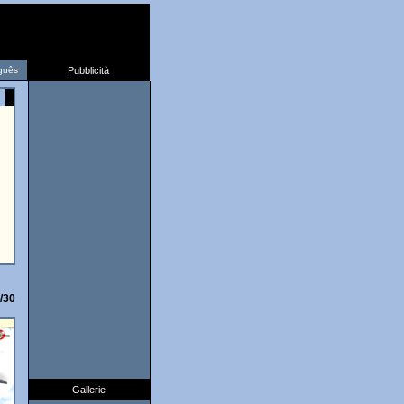
guês
Pubblicità
/30
Gallerie