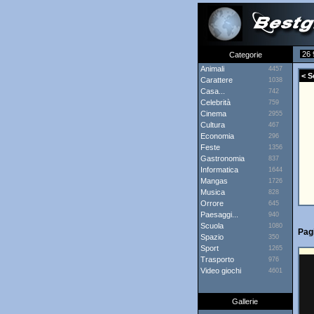
26 
Categorie
Animali
4457
< Sc
Carattere
1038
Casa...
742
Celebrità
759
Cinema
2955
Cultura
467
Economia
296
Feste
1356
Gastronomia
837
Informatica
1644
Mangas
1726
Musica
828
Orrore
645
Paesaggi...
940
Scuola
1080
Pagi
Spazio
350
Sport
1265
Trasporto
976
Video giochi
4601
Gallerie