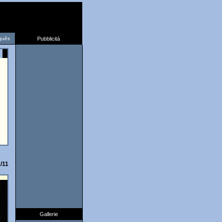
guês
Pubblicità
/11
Gallerie