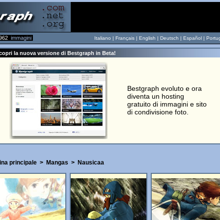
962
immagini
Italiano |
Français
|
English
|
Deutsch
|
Español
|
Portu
opri la nuova versione di Bestgraph in Beta!
Bestgraph evoluto e ora
diventa un hosting
gratuito di immagini e sito
di condivisione foto.
na principale
>
Mangas
>
Nausicaa