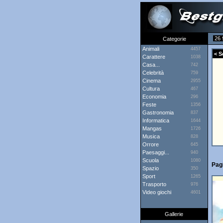
26 
Categorie
Animali
4457
< Sc
Carattere
1038
Casa...
742
Celebrità
759
Cinema
2955
Cultura
467
Economia
296
Feste
1356
Gastronomia
837
Informatica
1644
Mangas
1726
Musica
828
Orrore
645
Paesaggi...
940
Scuola
1080
Pagi
Spazio
350
Sport
1265
Trasporto
976
Video giochi
4601
Gallerie