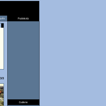
guês
Pubblicità
3/3
Gallerie