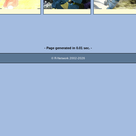
- Page generated in 0.01 sec. -
© R-Network 2002-2026