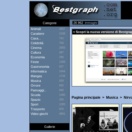
26 962
immagini
Categorie
Animali
4457
< Scopri la nuova versione di Bestgra
Carattere
1038
Casa...
742
Celebrità
759
Cinema
2955
Cultura
467
Economia
296
Feste
1356
Gastronomia
837
Informatica
1644
Mangas
1726
Musica
828
Orrore
645
Paesaggi...
940
Scuola
1080
Pagina principale
>
Musica
>
Nirv
Spazio
350
Sport
1265
Trasporto
976
Video giochi
4601
Gallerie