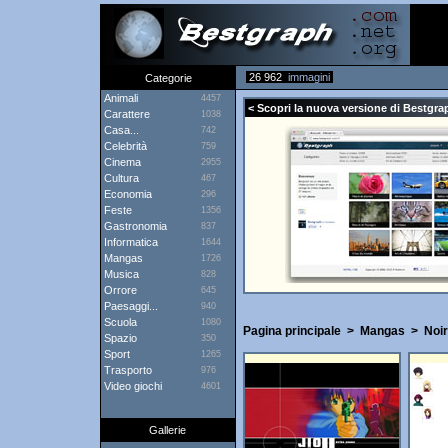
26 962
immagini
Categorie
Animali
4457
< Scopri la nuova versione di Bestgrap
Carattere
1038
Casa...
742
Celebrità
759
Cinema
2955
Cultura
467
Economia
296
Feste
1356
Gastronomia
837
Informatica
1644
Mangas
1726
Musica
828
Orrore
645
Paesaggi...
940
Scuola
1080
Pagina principale
>
Mangas
>
Noir
Spazio
350
Sport
1265
Trasporto
976
Video giochi
4601
Gallerie