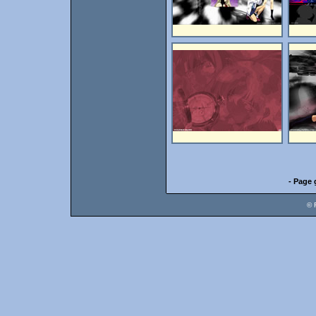
- Page 
© 