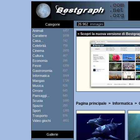
26 962
immagini
Categorie
Animali
4457
< Scopri la nuova versione di Bestgrap
Carattere
1038
Casa...
742
Celebrità
759
Cinema
2955
Cultura
467
Economia
296
Feste
1356
Gastronomia
837
Informatica
1644
Mangas
1726
Musica
828
Orrore
645
Paesaggi...
940
Scuola
1080
Pagina principale
>
Informatica
>
Spazio
350
Sport
1265
Trasporto
976
Video giochi
4601
Gallerie