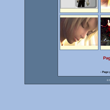
Pag
- Page 
© 