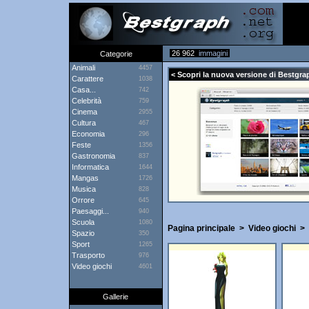
26 962
immagini
Categorie
Animali
4457
< Scopri la nuova versione di Bestgrap
Carattere
1038
Casa...
742
Celebrità
759
Cinema
2955
Cultura
467
Economia
296
Feste
1356
Gastronomia
837
Informatica
1644
Mangas
1726
Musica
828
Orrore
645
Paesaggi...
940
Scuola
1080
Pagina principale
>
Video giochi
>
Spazio
350
Sport
1265
Trasporto
976
Video giochi
4601
Gallerie