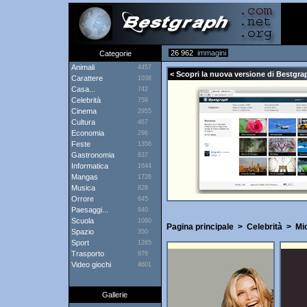
26 962
immagini
Categorie
Animali
4457
< Scopri la nuova versione di Bestgrap
Carattere
1038
Casa...
742
Celebrità
759
Cinema
2955
Cultura
467
Economia
296
Feste
1356
Gastronomia
837
Informatica
1644
Mangas
1726
Musica
828
Orrore
645
Paesaggi...
940
Scuola
1080
Pagina principale
>
Celebrità
>
Mic
Spazio
350
Sport
1265
Trasporto
976
Video giochi
4601
Gallerie