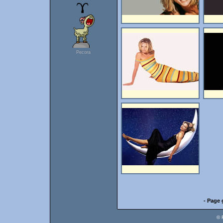
Pecora
- Page 
© 